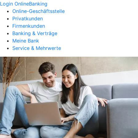
Login OnlineBanking
Online-Geschäftsstelle
Privatkunden
Firmenkunden
Banking & Verträge
Meine Bank
Service & Mehrwerte