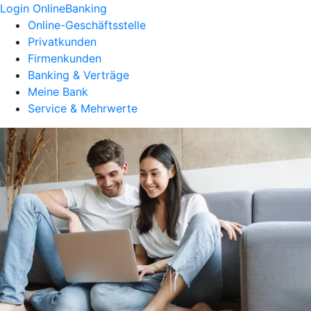
Login OnlineBanking
Online-Geschäftsstelle
Privatkunden
Firmenkunden
Banking & Verträge
Meine Bank
Service & Mehrwerte