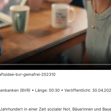
haftsidee-bvr-gemafrei-202310
enbanken (BVR) • Länge: 00:30 • Veröffentlicht: 30.04.20
ahrhundert in einer Zeit sozialer Not. Bäuerinnen und Ba