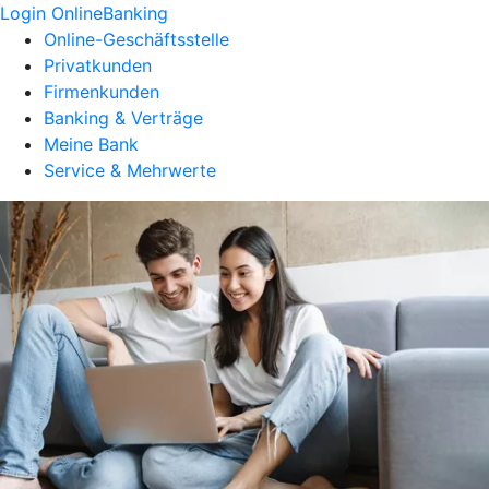
Login OnlineBanking
Online-Geschäftsstelle
Privatkunden
Firmenkunden
Banking & Verträge
Meine Bank
Service & Mehrwerte